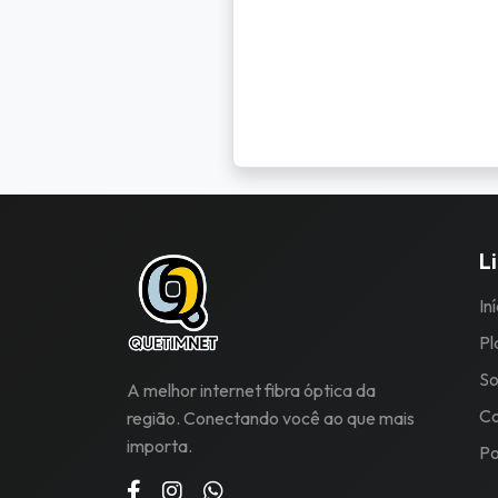
L
In
Pl
So
A melhor internet fibra óptica da
Co
região. Conectando você ao que mais
importa.
Po