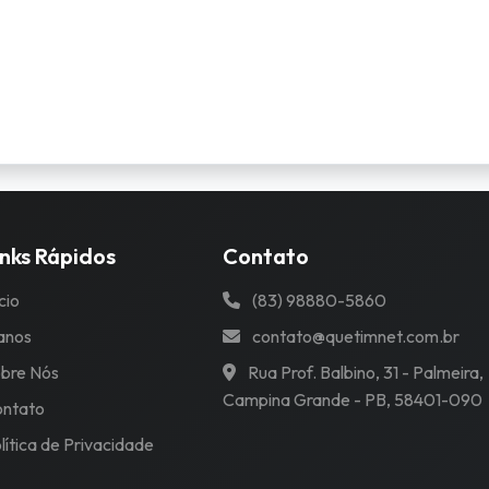
inks Rápidos
Contato
ício
(83) 98880-5860
anos
contato@quetimnet.com.br
bre Nós
Rua Prof. Balbino, 31 - Palmeira,
Campina Grande - PB, 58401-090
ntato
lítica de Privacidade